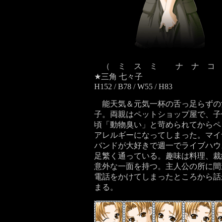
（ ミ ス ミ ナ ナ コ 
★三角 七々子
H152 / B78 / W55 / H83
能天気＆元気一杯の舌っ足らずの
子。両親はペットショップ屋で、子
頃「動物臭い」と苛められてからペ
アレルギーになってしまった。マイ
バンドが大好きで週一でライブハウ
足繁く通っている。趣味は料理、裁
意外な一面を持つ。主人公の所に間
電話をかけてしまったところから話
まる。