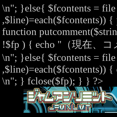
\n"; }else{ $fcontents = fil
,$line)=each($fcontents)) { p
function putcomment($string
!$fp ) { echo "（
\n"; }else{ $fcontents = fil
,$line)=each($fcontents)) { 
\n"; } fclose($fp); } } ?>