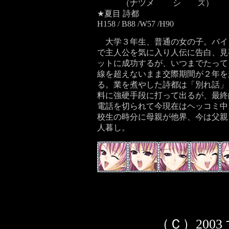
（ナツメ シ ズ）
★夏目 詩都
H158 / B88 /W57 /H90
大学３年生、普通の女の子。バイ
で主人公を気に入り人伝に告白、見
ットに成功するが、いつまでたって
線を超えないまま交際期間が２年を
る。業を煮やした詩都は「別れ話」
料に強硬手段に打って出るが、最終
電話を切られて今現在はヘッコミ中
校生の時分に母親が他界、今は父親
人暮し。
（Ｃ）2003 